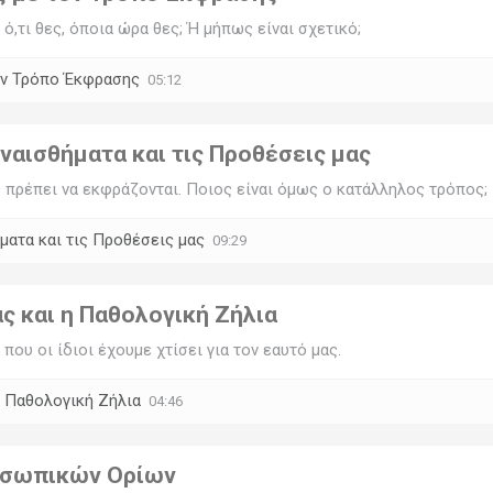
ό,τι θες, όποια ώρα θες; Ή μήπως είναι σχετικό;
ον Τρόπο Έκφρασης
05:12
αισθήματα και τις Προθέσεις μας
ς πρέπει να εκφράζονται. Ποιος είναι όμως ο κατάλληλος τρόπος;
ατα και τις Προθέσεις μας
09:29
ς και η Παθολογική Ζήλια
που οι ίδιοι έχουμε χτίσει για τον εαυτό μας.
η Παθολογική Ζήλια
04:46
οσωπικών Ορίων