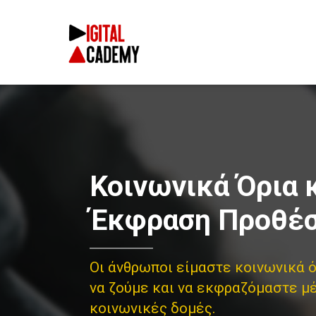
Κοινωνικά Όρια 
Έκφραση Προθέ
Οι άνθρωποι είμαστε κοινωνικά ό
να ζούμε και να εκφραζόμαστε μ
κοινωνικές δομές.