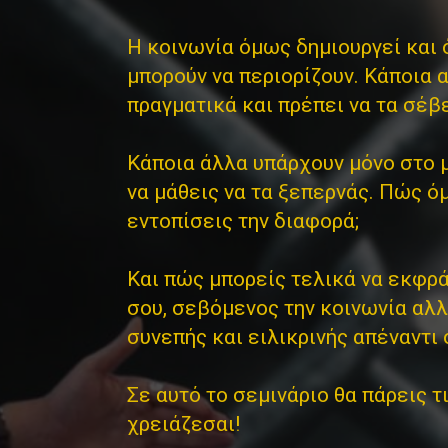
Η κοινωνία όμως δημιουργεί και ό
μπορούν να περιορίζουν. Κάποια α
πραγματικά και πρέπει να τα σέβ
Κάποια άλλα υπάρχουν μόνο στο 
να μάθεις να τα ξεπερνάς. Πώς ό
εντοπίσεις την διαφορά;
Και πώς μπορείς τελικά να εκφρά
σου, σεβόμενος την κοινωνία αλ
συνεπής και ειλικρινής απέναντι 
Σε αυτό το σεμινάριο θα πάρεις τ
χρειάζεσαι!