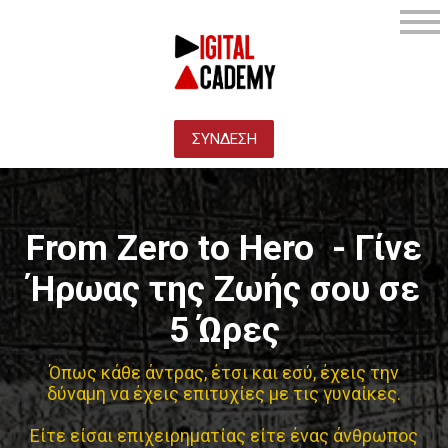
ΣΥΝΔΕΣΗ
From Zero to Hero - Γίνε
Ήρωας της Ζωής σου σε
5 Ώρες
Όπως κάθε άντρας, έτσι και εσύ, έχεις την
δύναμη να έχεις επιτυχίες με τις γυναίκες.
Είτε είσαι επιχειρηματίας είτε ένας άνθρωπος