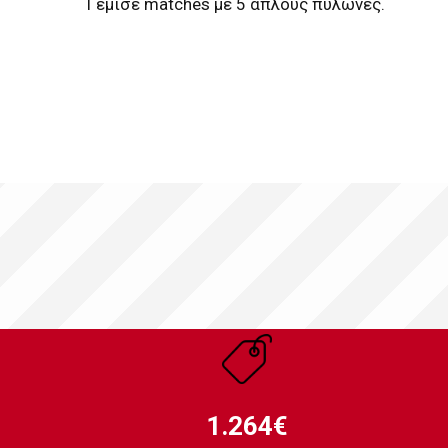
Γέμισε matches με 5 απλούς πυλώνες.
1.264€