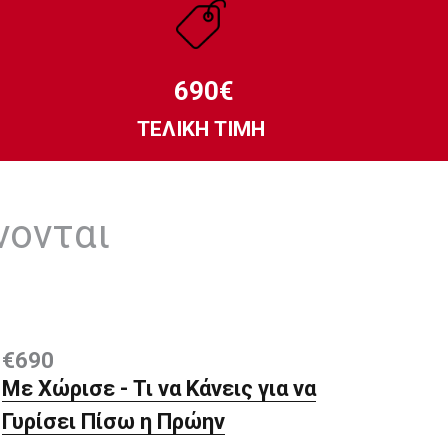
690€
ΤΕΛΙΚΗ ΤΙΜΗ
νονται
€690
Με Χώρισε - Τι να Κάνεις για να
Γυρίσει Πίσω η Πρώην