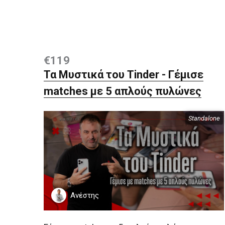
€119
Τα Μυστικά του Tinder - Γέμισε
matches με 5 απλούς πυλώνες
Standalone
Περιεχόμενα
Ανέστης